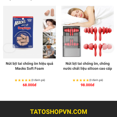
Nút bịt tai chống ồn hiệu quả
Nút bịt tai chống ồn, chống
Macks Soft Foam
nước chất liệu silicon cao cấp
★★★★★
★★★★★
★★★★★
★★★★★
(0 đánh giá)
(0 đánh giá)
68.000đ
98.000đ
TATOSHOPVN.COM