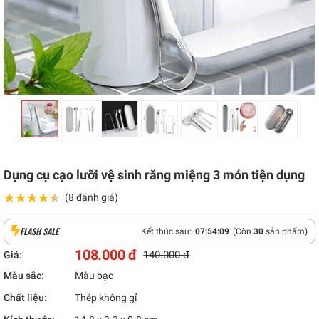
Dụng cụ cạo lưỡi vệ sinh răng miệng 3 món tiện dụng
★★★★★
★★★★★
(8 đánh giá)
FLASH SALE
Kết thúc sau:
07
:
54
:
08
(Còn
30
sản phẩm)
108.000 đ
140.000 đ
Giá:
Màu sắc:
Màu bạc
Chất liệu:
Thép không gỉ