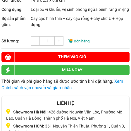
Kích thước:
14.8 x 2.3 x 0.8 cm
Công dụng:
Loại bỏ vi khuẩn, vệ sinh phòng ngừa bệnh răng miệng
Bộ sản phẩm
Cây cạo hình thìa + cây cạo rỗng + cây chữ U + Hộp
gồm:
đựng
-
+
Số lượng:
Còn hàng
THÊM VÀO GIỎ
MUA NGAY
Thời gian và phí giao hàng sẽ được ước tính khi đặt hàng.
Xem
Chính sách vận chuyển và giao nhận.
LIÊN HỆ
Showroom Hà Nội:
426 đường Nguyễn Văn Lộc, Phường Mộ
Lao, Quận Hà Đông, Thành phố Hà Nội, Việt Nam
Showroom HCM:
361 Nguyễn Thiện Thuật, Phường 1, Quận 3,