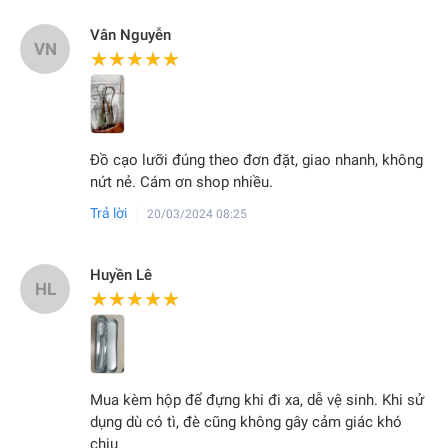
Vân Nguyễn
VN
★★★★★
★★★★★
Đồ cạo lưỡi đúng theo đơn đặt, giao nhanh, không
nứt nẻ. Cám ơn shop nhiều.
Trả lời
20/03/2024 08:25
Huyền Lê
HL
★★★★★
★★★★★
Mua kèm hộp để đựng khi đi xa, dễ vệ sinh. Khi sử
dụng dù có tì, đè cũng không gây cảm giác khó
chịu