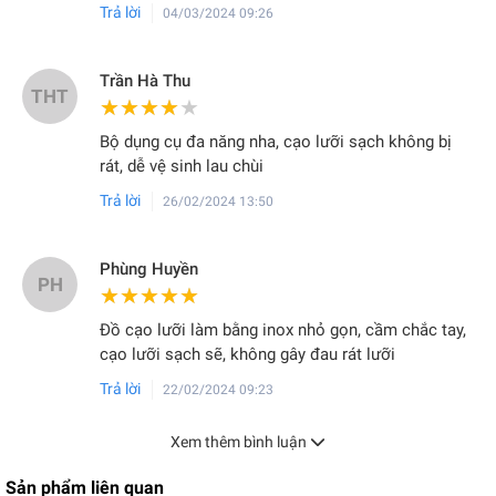
Trả lời
04/03/2024 09:26
Trần Hà Thu
THT
★★★★★
★★★★★
Bộ dụng cụ đa năng nha, cạo lưỡi sạch không bị
rát, dễ vệ sinh lau chùi
Trả lời
26/02/2024 13:50
Phùng Huyền
PH
★★★★★
★★★★★
Đồ cạo lưỡi làm bằng inox nhỏ gọn, cầm chắc tay,
cạo lưỡi sạch sẽ, không gây đau rát lưỡi
Trả lời
22/02/2024 09:23
Xem thêm bình luận
Sản phẩm liên quan