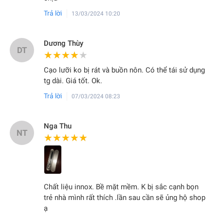
Trả lời
13/03/2024 10:20
Dương Thùy
DT
★★★★★
★★★★★
Cạo lưỡi ko bị rát và buồn nôn. Có thể tái sử dụng
tg dài. Giá tốt. Ok.
Trả lời
07/03/2024 08:23
Nga Thu
NT
★★★★★
★★★★★
Chất liệu innox. Bề mặt mềm. K bị sắc cạnh bọn
trẻ nhà mình rất thích .lần sau cần sẽ ủng hộ shop
ạ