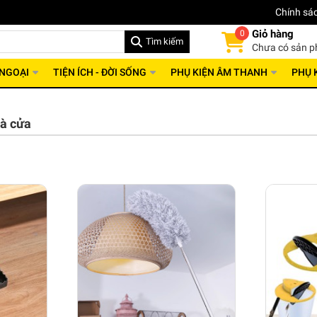
Chính sá
Giỏ hàng
0
Tìm kiếm
Chưa có sản 
 NGOẠI
TIỆN ÍCH - ĐỜI SỐNG
PHỤ KIỆN ÂM THANH
PHỤ 
hà cửa