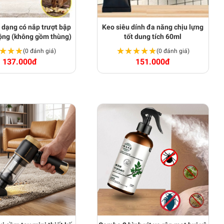
 dạng có nắp trượt bập
Keo siêu dính đa năng chịu lựng
ộng (không gồm thùng)
tốt dung tích 60ml
★★★
★★★
★★★★★
★★★★★
(0 đánh giá)
(0 đánh giá)
137.000đ
151.000đ