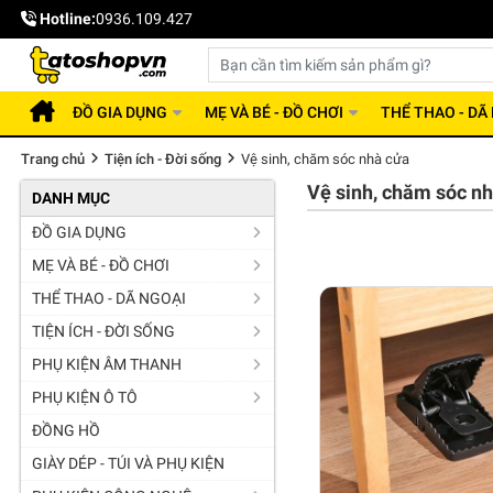
Hotline:
0936.109.427
ĐỒ GIA DỤNG
MẸ VÀ BÉ - ĐỒ CHƠI
THỂ THAO - DÃ
Trang chủ
Tiện ích - Đời sống
Vệ sinh, chăm sóc nhà cửa
Vệ sinh, chăm sóc n
DANH MỤC
ĐỒ GIA DỤNG
MẸ VÀ BÉ - ĐỒ CHƠI
THỂ THAO - DÃ NGOẠI
TIỆN ÍCH - ĐỜI SỐNG
PHỤ KIỆN ÂM THANH
PHỤ KIỆN Ô TÔ
ĐỒNG HỒ
GIÀY DÉP - TÚI VÀ PHỤ KIỆN