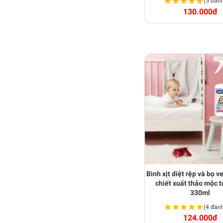
★★★★★
★★★★★
(5 đánh
130.000đ
Bình xịt diệt rệp và bọ 
chiết xuất thảo mộc t
330ml
★★★★★
★★★★★
(4 đánh
124.000đ