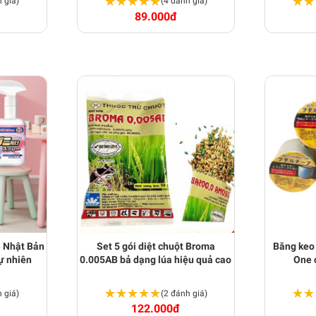
★★★★★
★★★★★
★★
★★
 giá)
(4 đánh giá)
89.000đ
ve Nhật Bản
Set 5 gói diệt chuột Broma
Băng keo
ự nhiên
0.005AB bả dạng lúa hiệu quả cao
One 
★★★★★
★★★★★
★★
★★
 giá)
(2 đánh giá)
122.000đ