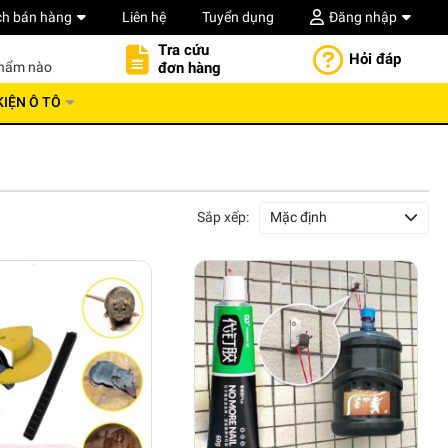
ch bán hàng
Liên hệ
Tuyển dụng
Đăng nhập
Tra cứu
Hỏi đáp
đơn hàng
phẩm nào
KIỆN Ô TÔ
Sắp xếp:
Mặc định