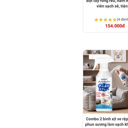
Bột tẩy rong rêu, nấm
viên sạch sẽ, tiện
★★★★★
★★★★★
(4 đánh
154.000đ
Combo 2 bình xịt ve rệ
phun sương làm sạch k