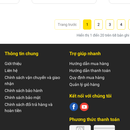
1
2
3
4
Hiển thị
1
đến
20
trên
68
bản ghi
Thông tin chung
Trợ giúp nhanh
Giới thiệu
Hướng dẫn mua hàng
Liên hệ
Hướng dẫn thanh toán
Chính sách vận chuyển và giao
Quy định mua hàng
nhận
Quản lý giỏ hàng
Chính sách bảo hành
Kết nối với chúng tôi
Chính sách bảo mật
Chính sách đổi trả hàng và
hoàn tiền
Phương thức thanh toán