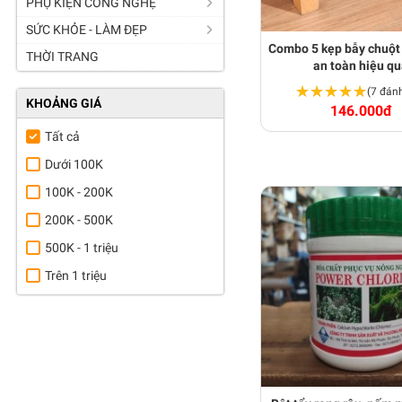
PHỤ KIỆN CÔNG NGHỆ
SỨC KHỎE - LÀM ĐẸP
Combo 5 kẹp bẫy chuột
THỜI TRANG
an toàn hiệu q
★★★★★
★★★★★
(7 đánh
KHOẢNG GIÁ
146.000đ
Tất cả
Dưới 100K
100K - 200K
200K - 500K
500K - 1 triệu
Trên 1 triệu