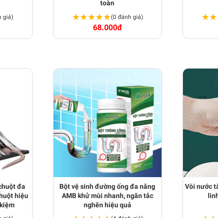
toàn
★★★★★
★★★★★
★★
★★
 giá)
(0 đánh giá)
68.000đ
chuột đa
Bột vệ sinh đường ống đa năng
Vòi nước t
huột hiệu
AMB khử mùi nhanh, ngăn tắc
lin
t kiệm
nghẽn hiệu quả