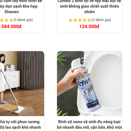
i cầm tay mini thiết kế
Combo 2 bình xịt ve rệp mạt bụi vệ
ây dọn sạch khe hẹp
sinh không gian chiết xuất thiên
Shanen
nhiên
★★★
★★★
★★★★★
★★★★★
(3 đánh giá)
(3 đánh giá)
584.000đ
124.000đ
nhà tự vắt phun sương
Bình xịt nano vệ sinh đa năng loại
độ lau sạch khô nhanh
bỏ nhanh dầu mỡ, cặn bẩn, khử mùi