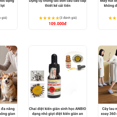
 mốc dạng
Dụng cụ thông tắc bồn cầu cao cấp
Máy hút bụ
 lợi
thiết kế cải tiến
không d
★★★★★
★★★★★
★★
★★
 giá)
(3 đánh giá)
109.000đ
p đa năng
Chai diệt kiến gián sinh học ANBIO
Cây lau 
hông gian
dạng nhỏ giọt diệt kiến gián an
xoay 360 