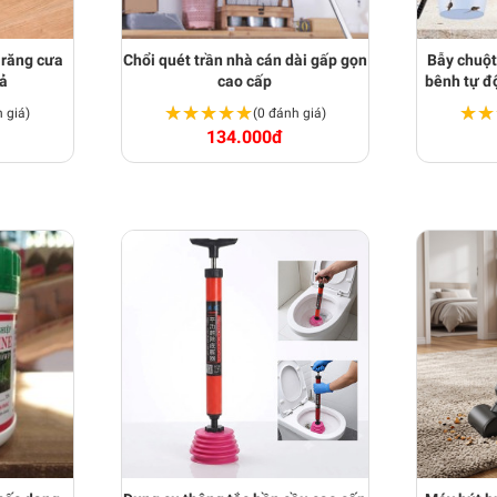
 răng cưa
Chổi quét trần nhà cán dài gấp gọn
Bẫy chuột
uả
cao cấp
bênh tự đ
★★★★★
★★★★★
★★
★★
 giá)
(0 đánh giá)
134.000đ