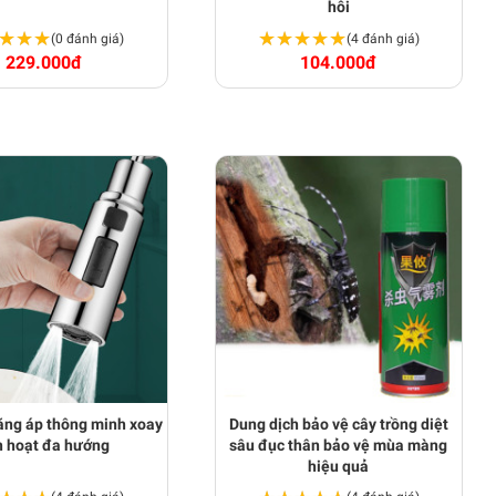
hôi
★★★
★★★
★★★★★
★★★★★
(0 đánh giá)
(4 đánh giá)
229.000đ
104.000đ
ăng áp thông minh xoay
Dung dịch bảo vệ cây trồng diệt
h hoạt đa hướng
sâu đục thân bảo vệ mùa màng
hiệu quả