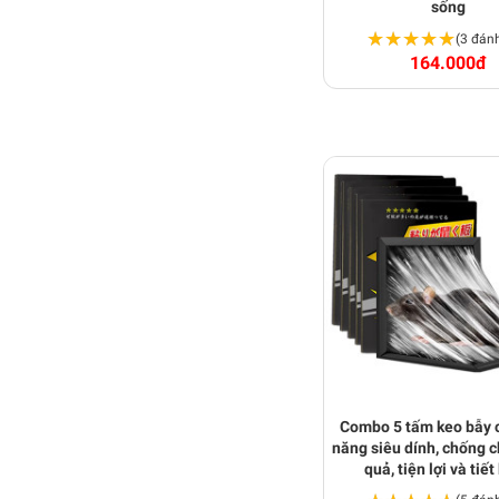
sống
★★★★★
★★★★★
(3 đánh
164.000đ
Combo 5 tấm keo bẫy 
năng siêu dính, chống c
quả, tiện lợi và tiế