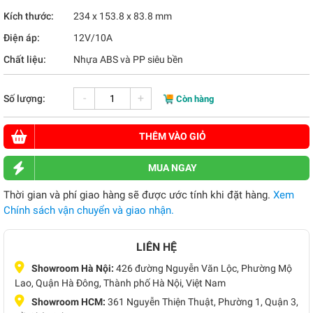
Kích thước:
234 x 153.8 x 83.8 mm
Điện áp:
12V/10A
Chất liệu:
Nhựa ABS và PP siêu bền
-
+
Số lượng:
Còn hàng
THÊM VÀO GIỎ
MUA NGAY
Thời gian và phí giao hàng sẽ được ước tính khi đặt hàng.
Xem
Chính sách vận chuyển và giao nhận.
LIÊN HỆ
Showroom Hà Nội:
426 đường Nguyễn Văn Lộc, Phường Mộ
Lao, Quận Hà Đông, Thành phố Hà Nội, Việt Nam
Showroom HCM:
361 Nguyễn Thiện Thuật, Phường 1, Quận 3,