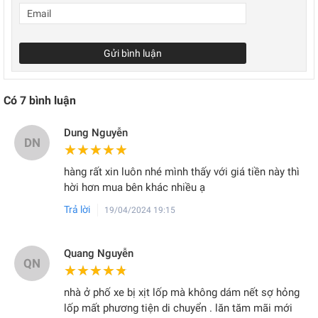
Gửi bình luận
Có
7
bình luận
Dung Nguyễn
DN
★★★★★
★★★★★
hàng rất xin luôn nhé mình thấy với giá tiền này thì
hời hơn mua bên khác nhiều ạ
Trả lời
19/04/2024 19:15
Quang Nguyễn
QN
★★★★★
★★★★★
nhà ở phố xe bị xịt lốp mà không dám nết sợ hỏng
lốp mất phương tiện di chuyển . lăn tăm mãi mới