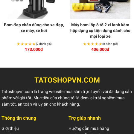
Bơm đạp chân dùng cho xe đạp,
Máy bơm lốp ô tô 2 xi lanh kèm
xe máy, xe hơi
hộp dụng cụ tiện dụng dành cho
mọi loại xe
★★★★★
★★★★★
★★★★★
★★★★★
(7 đánh giá)
(0 đánh giá)
173.000đ
406.000đ
TATOSHOPVN.COM
Tatoshopvn.com là trang website mua sắm trực tuyến với đa dạng sản
phẩm với giá tốt. Mục tiêu của chúng tôi là đem lại trải nghiệm mua
sắm tốt, an toàn và uy tín cho khách hàng.
Thông tin chung
Trợ giúp nhanh
Giới thiệu
Hướng dẫn mua hàng