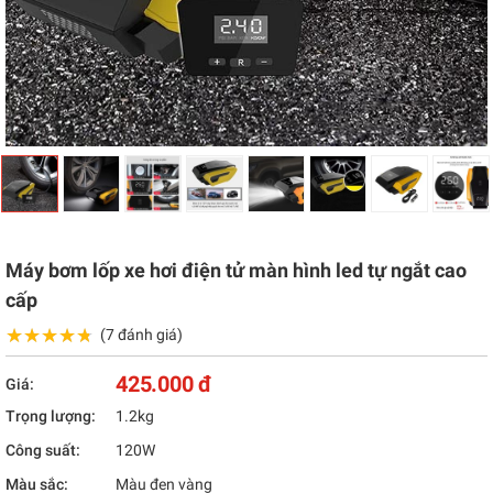
Máy bơm lốp xe hơi điện tử màn hình led tự ngắt cao
cấp
★★★★★
★★★★★
(7 đánh giá)
425.000 đ
Giá:
Trọng lượng:
1.2kg
Công suất:
120W
Màu sắc:
Màu đen vàng