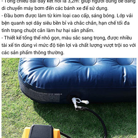
- Tổng chiều dài dây kết nối là 3,2m: giúp người dùng dễ dàng
di chuyển máy bơm đến các bánh xe để sử dụng.
- Đầu bơm được làm từ kim loại cao cấp, sáng bóng. Lớp vải
bện quanh sợi dây siêu bền bỉ và chắc chắn, hạn chế tối đa
tình trạng chuột cắn làm hư hại sản phẩm.
- Thiết kế tổng thể nhỏ gọn, màu sắc sang trọng, được nhiều
tài xế tin dùng vì mức độ tiện lợi và chất lượng vượt trội so với
các sản phẩm thông thường.