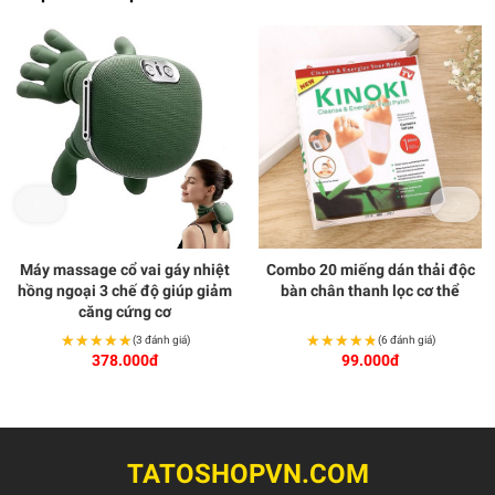
Máy massage cổ vai gáy nhiệt
Combo 20 miếng dán thải độc
hồng ngoại 3 chế độ giúp giảm
bàn chân thanh lọc cơ thể
căng cứng cơ
★★★★★
★★★★★
★★★★★
★★★★★
(3 đánh giá)
(6 đánh giá)
378.000đ
99.000đ
TATOSHOPVN.COM