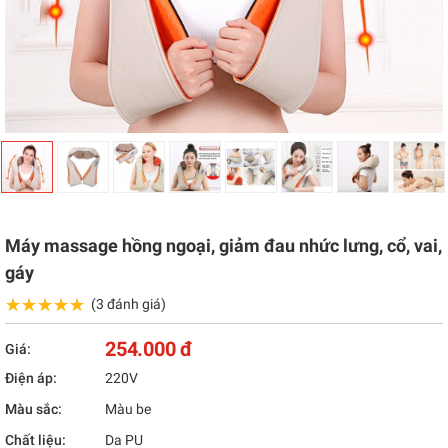
Máy massage hồng ngoại, giảm đau nhức lưng, cổ, vai,
gáy
★★★★★
★★★★★
(3 đánh giá)
254.000 đ
Giá:
Điện áp:
220V
Màu sắc:
Màu be
Chất liệu:
Da PU