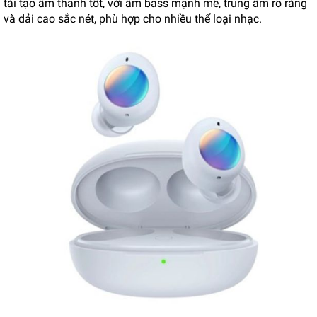
tái tạo âm thanh tốt, với âm bass mạnh mẽ, trung âm rõ ràng
và dải cao sắc nét, phù hợp cho nhiều thể loại nhạc.