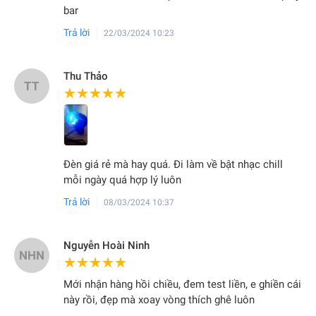
bar
Trả lời
22/03/2024 10:23
Thu Thảo
TT
★★★★★
★★★★★
Đèn giá rẻ mà hay quá. Đi làm về bật nhạc chill
mỗi ngày quá hợp lý luôn
Trả lời
08/03/2024 10:37
Nguyễn Hoài Ninh
NHN
★★★★★
★★★★★
Mới nhận hàng hồi chiều, đem test liền, e ghiền cái
này rồi, đẹp mà xoay vòng thích ghê luôn