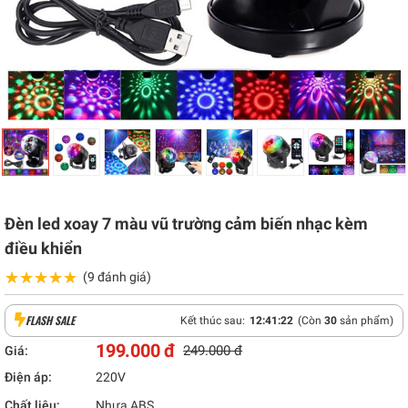
Đèn led xoay 7 màu vũ trường cảm biến nhạc kèm
điều khiển
★★★★★
★★★★★
(9 đánh giá)
FLASH SALE
Kết thúc sau:
12
:
41
:
21
(Còn
30
sản phẩm)
199.000 đ
249.000 đ
Giá:
Điện áp:
220V
Chất liệu:
Nhựa ABS