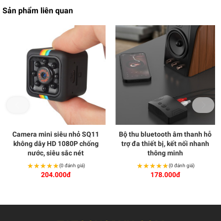
Sản phẩm liên quan
Camera mini siêu nhỏ SQ11
Bộ thu bluetooth âm thanh hỗ
không dây HD 1080P chống
trợ đa thiết bị, kết nối nhanh
nước, siêu sắc nét
thông minh
★★★★★
★★★★★
★★★★★
★★★★★
(0 đánh giá)
(0 đánh giá)
204.000đ
178.000đ