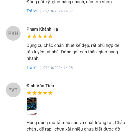
Đóng gói kỹ, giao hàng nhanh, cảm ơn shop.
Trả lời
09/10/2024 14:07
Phạm Khánh Hạ
PKH
★★★★★
★★★★★
Dụng cụ chắc chắn, thiết kế đẹp, rất phù hợp để
tập luyện tại nhà. Đóng gói cẩn thận, giao hàng
nhanh.
Trả lời
07/10/2024 14:05
Đinh Văn Tiến
?VT
★★★★★
★★★★★
Hàng đúng mô tả màu sác và chất lương tốt, Chắc
chắn , dể ráp , chưa xài nhiều chưa biết được độ