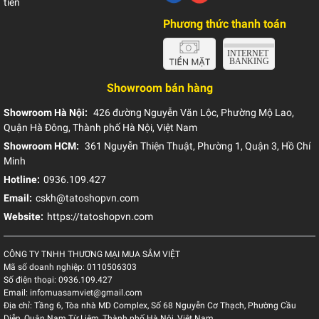
tiền
Phương thức thanh toán
Showroom bán hàng
Showroom Hà Nội:
426 đường Nguyễn Văn Lộc, Phường Mộ Lao,
Quận Hà Đông, Thành phố Hà Nội, Việt Nam
Showroom HCM:
361 Nguyễn Thiện Thuật, Phường 1, Quận 3, Hồ Chí
Minh
Hotline:
0936.109.427
Email:
cskh@tatoshopvn.com
Website:
https://tatoshopvn.com
CÔNG TY TNHH THƯƠNG MẠI MUA SẮM VIỆT
Mã số doanh nghiệp:
0110506303
Số điện thoại:
0936.109.427
Email:
infomuasamviet@gmail.com
Địa chỉ:
Tầng 6, Tòa nhà MD Complex, Số 68 Nguyễn Cơ Thạch, Phường Cầu
Diễn, Quận Nam Từ Liêm, Thành phố Hà Nội, Việt Nam