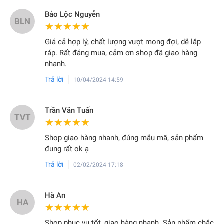
Bảo Lộc Nguyễn
BLN
★★★★★
★★★★★
Giá cả hợp lý, chất lượng vượt mong đợi, dễ lắp
ráp. Rất đáng mua, cảm ơn shop đã giao hàng
nhanh.
Trả lời
10/04/2024 14:59
Trần Văn Tuấn
TVT
★★★★★
★★★★★
Shop giao hàng nhanh, đúng mẫu mã, sản phẩm
đung rất ok ạ
Trả lời
02/02/2024 17:18
Hà An
HA
★★★★★
★★★★★
Shop phục vụ tốt, giao hàng nhanh. Sản phẩm chắc