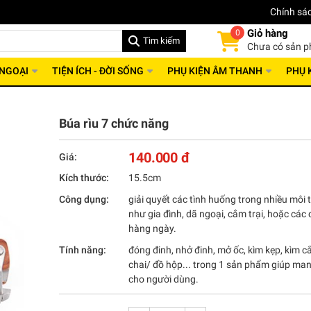
Chính sá
Giỏ hàng
0
Tìm kiếm
Chưa có sản 
 NGOẠI
TIỆN ÍCH - ĐỜI SỐNG
PHỤ KIỆN ÂM THANH
PHỤ 
Búa rìu 7 chức năng
140.000 đ
Giá:
Kích thước:
15.5cm
Công dụng:
giải quyết các tình huống trong nhiều môi
như gia đình, dã ngoại, cắm trại, hoặc các
hàng ngày.
Tính năng:
đóng đinh, nhở đinh, mở ốc, kìm kẹp, kìm c
chai/ đồ hộp... trong 1 sản phẩm giúp man
cho người dùng.