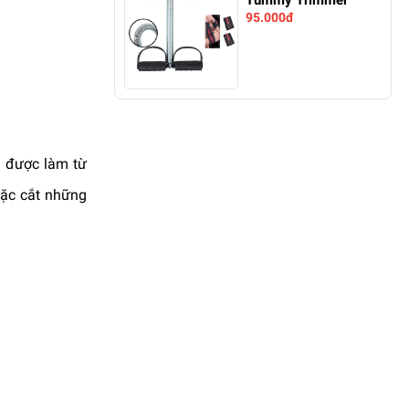
Tummy Trimmer
95.000đ
a được làm từ
oặc cắt những