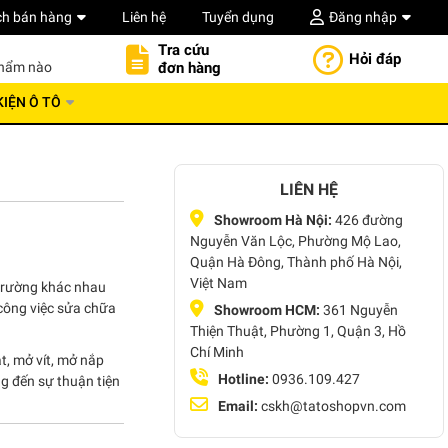
ch bán hàng
Liên hệ
Tuyển dụng
Đăng nhập
Tra cứu
Hỏi đáp
đơn hàng
phẩm nào
KIỆN Ô TÔ
LIÊN HỆ
Showroom Hà Nội:
426 đường
Nguyễn Văn Lộc, Phường Mộ Lao,
Quận Hà Đông, Thành phố Hà Nội,
Việt Nam
 trường khác nhau
 công việc sửa chữa
Showroom HCM:
361 Nguyễn
Thiện Thuật, Phường 1, Quận 3, Hồ
Chí Minh
ắt, mở vít, mở nắp
Hotline:
0936.109.427
g đến sự thuận tiện
Email:
cskh@tatoshopvn.com