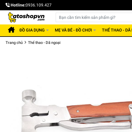
Hotline:
0936.109.427
ĐỒ GIA DỤNG
MẸ VÀ BÉ - ĐỒ CHƠI
THỂ THAO - DÃ
Trang chủ
Thể thao - Dã ngoại